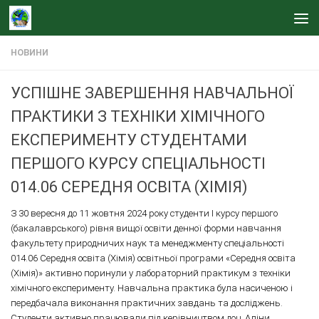
Skip to content
НОВИНИ
УСПІШНЕ ЗАВЕРШЕННЯ НАВЧАЛЬНОЇ
ПРАКТИКИ З ТЕХНІКИ ХІМІЧНОГО
ЕКСПЕРИМЕНТУ СТУДЕНТАМИ
ПЕРШОГО КУРСУ СПЕЦІАЛЬНОСТІ
014.06 СЕРЕДНЯ ОСВІТА (ХІМІЯ)
З 30 вересня до 11 жовтня 2024 року студенти І курсу першого
(бакалаврського) рівня вищої освіти денної форми навчання
факультету природничих наук та менеджменту спеціальності
014.06 Середня освіта (Хімія) освітньої програми «Середня освіта
(Хімія)» активно поринули у лабораторний практикум з техніки
хімічного експерименту. Навчальна практика була насиченою і
передбачала виконання практичних завдань та досліджень.
Студенти активно працювали під керівництвом доц. Аліни