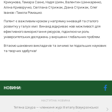
Крикунова, Тамара Сахно, Надія Шиян, Валентин Шинкаренко,
Аліна Криворучко, Світлана Стрижак, Діана Стрижак, Олег
Іванов і Таміла Ромашко.
Патент є важливим кроком у напрямку інновацій та сталого
розвитку у галузі хімії. Винахід відкриває нові можливості для
ефективного використання ресурсів, підсилюючи роль
університетських досліджень у вирішенні глобальних проблем.
Вітаємо шановних викладачів та зичимо їм подальших наукових
та творчих здобутків!
НОВИНИ:
НАСТУПНА НОВИНА
Тетяна Шкура — членкиня журі ІІІ етапу Всеукраїнської