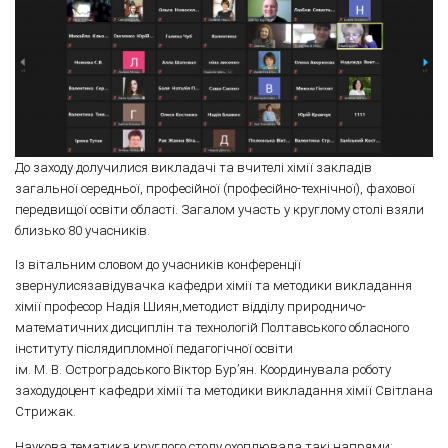
До заходу долучилися викладачі та вчителі хімії закладів
загальної середньої, професійної (професійно-технічної), фахової
передвищої освіти області. Загалом участь у круглому столі взяли
близько 80 учасників.
Із вітальним словом до учасників конференції
звернулисязавідувачка кафедри хімії та методики викладання
хімії професор Надія Шиян,методист відділу природничо-
математичних дисциплін та технологій Полтавського обласного
інституту післядипломної педагогічної освіти
ім. М. В. Остроградського Віктор Бур’ян. Координувала роботу
заходудоцент кафедри хімії та методики викладання хімії Світлана
Стрижак.
Наукова тематика круглого столу охоплювала такі напрями: