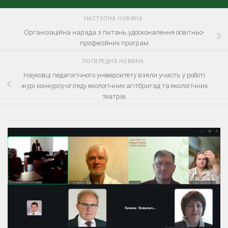
НАСТУПНА НОВИНА
Організаційна нарада з питань удосконалення освітньо-
професійних програм
ПОПЕРЕДНЯ НОВИНА
Науковці педагогічного університету взяли участь у роботі
журі конкурсу-огляду екологічних агітбригад та екологічних
театрів