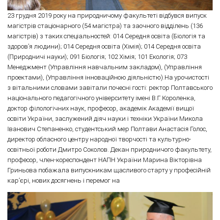
23 грудня 2019 року на природничому факультеті відбувся випуск
магістрів стаціонарного (54 магістра) та заочного відділень (136
магістрів) з таких спеціальностей: 014 Середня освіта (Біологія та
здоров’я людини); 014 Середня освіта (Хімія); 014 Середня освіта
(Природничі науки); 091 Біологія; 102 Хімія; 101 Екологія; 073
Менеджмент (Управління навчальним закладом), (Управління
проектами), (Управління інноваційною діяльністю).На урочистості
з вітальними словами завітали почесні гості: ректор Полтавського
національного педагогічного університету імені В.Г. Короленка,
доктор філологічних наук, професор, академік Академії вищої
освіти України, заслужений діяч науки і техніки України Микола
Іванович Степаненко, студентський мер Полтави Анастасія Голос,
директор обласного центру народної творчості та культурно-
освітньої роботи Дмитро Соколов. Декан природничого факультету,
професор, член-кореспондент НАПН України Марина Вікторівна
Гриньова побажала випускникам щасливого старту у професійній
кар’єрі, нових досягнень і перемог на