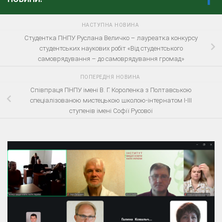
НАСТУПНА НОВИНА
Студентка ПНПУ Руслана Величко – лауреатка конкурсу
студентських наукових робіт «Від студентського
самоврядування – до самоврядування громад»
ПОПЕРЕДНЯ НОВИНА
Співпраця ПНПУ імені В. Г. Короленка з Полтавською
спеціалізованою мистецькою школою-інтернатом І-ІІІ
ступенів імені Софії Русової