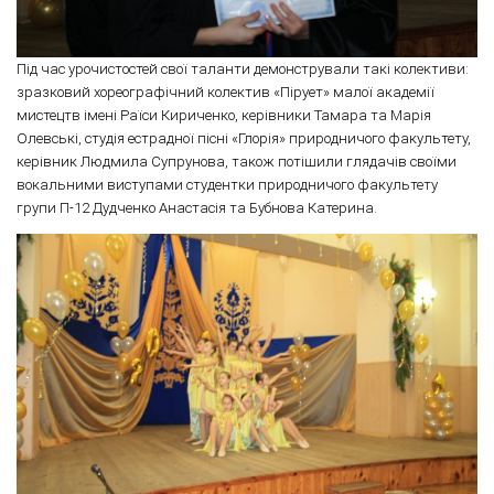
Під час урочистостей свої таланти демонстрували такі колективи:
зразковий хореографічний колектив «Пірует» малої академії
мистецтв імені Раїси Кириченко, керівники Тамара та Марія
Олевські, студія естрадної пісні «Глорія» природничого факультету,
керівник Людмила Супрунова, також потішили глядачів своїми
вокальними виступами студентки природничого факультету
групи П-12 Дудченко Анастасія та Бубнова Катерина.