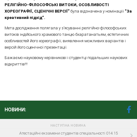
РЕЛІГІЙНО-ФІЛОСОФСЬКІ ВИТОКИ, ОСОБЛИВОСТІ
ХОРЕОГРАФІЇ, СЦЕНІЧНІ ВЕРСІЇ”
була відзначена у номінаціії
“За
креативний підхід”.
Мета дослідження полягала у з’ясуванні релігійно-філософських
витоків індійського храмового танцю бхаратанатьям, естетичних
особливостей його хореографії; виявлення можливих варіантів і
версій його сценічної презентації.
Бажаємо науковому керівникові і студентці подальших наукових
відкриттів!!!
НОВИНИ:
НАСТУПНА НОВИНА
Атестаційні екзамени студентів спеціальності 014.15