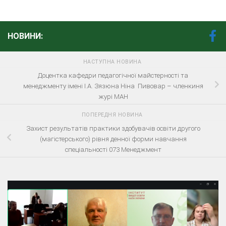
НОВИНИ:
НАСТУПНА НОВИНА
Доцентка кафедри педагогічної майстерності та
менеджменту імені І.А. Зязюна Ніна Пивовар – членкиня
журі МАН
ПОПЕРЕДНЯ НОВИНА
Захист результатів практики здобувачів освіти другого
(магістерського) рівня денної форми навчання
спеціальності 073 Менеджмент