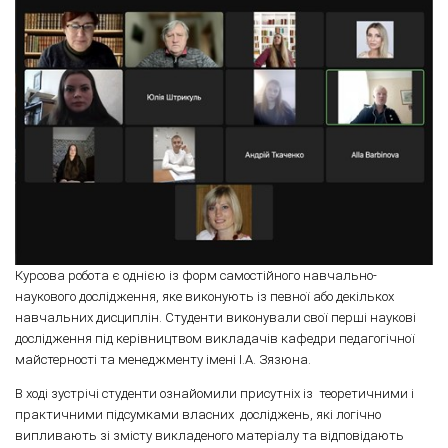
Курсова робота є однією із форм самостійного навчально-
наукового дослідження, яке виконують із певної або декількох
навчальних дисциплін. Студенти виконували свої перші наукові
дослідження під керівництвом викладачів кафедри педагогічної
майстерності та менеджменту імені І.А. Зязюна.
В ході зустрічі студенти ознайомили присутніх із теоретичними і
практичними підсумками власних досліджень, які логічно
випливають зі змісту викладеного матеріалу та відповідають