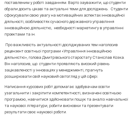
поставленим у роботі завданням. Варто зауважити, що студенти
обрали досить цікаві та актуальні теми для досліджень. Студенти
сфокусували свою увагу на мотиваційних аспектах інноваційної
діяльності, особливостях сучасного державного управління
інноваційною діяльністю, необхідності маркетингу в управлінні
проектами та ін.
Про важливість актуальності досліджуваних тем наголосив
рецензент освітньої програми «Управління інноваційною
діяльністю», голова Дмитрівського старостату Станіслав Козка.
Він наголосив, що студенти проявляють високий рівень
зацікавленості у інноваціях у менеджменті, прагнуть
розширювати свій науковий світогляд у цій сфері.
Написання курсових робіт допомагає здобувачам освіти
узагальнити і закріпити компетентності, визначені освітньою
програмою, навчитися здійснювати пошук та аналіз навчальної
та наукової літератури, робити висновки та презентувати
результати своє наукової роботи.