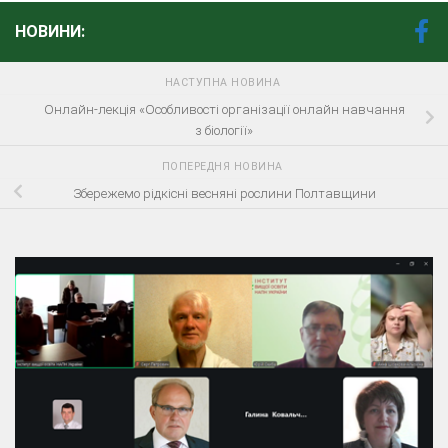
НОВИНИ:
НАСТУПНА НОВИНА
Онлайн-лекція «Особливості організації онлайн навчання
з біології»
ПОПЕРЕДНЯ НОВИНА
Збережемо рідкісні весняні рослини Полтавщини