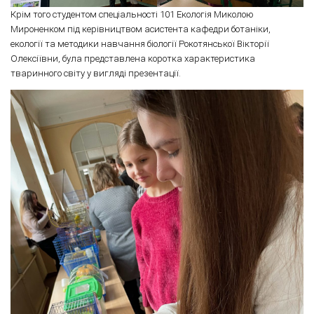
Крім того студентом спеціальності 101 Екологія Миколою
Мироненком під керівництвом асистента кафедри ботаніки,
екології та методики навчання біології Рокотянської Вікторії
Олексіївни, була представлена коротка характеристика
тваринного світу у вигляді презентації.