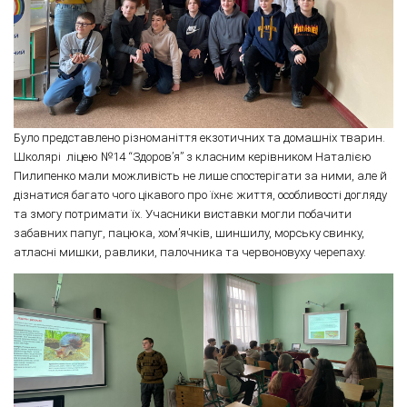
Було представлено різноманіття екзотичних та домашніх тварин.
Школярі ліцею №14 “Здоров’я” з класним керівником Наталією
Пилипенко мали можливість не лише спостерігати за ними, але й
дізнатися багато чого цікавого про їхнє життя, особливості догляду
та змогу потримати їх. Учасники виставки могли побачити
забавних папуг, пацюка, хом’ячків, шиншилу, морську свинку,
атласні мишки, равлики, палочника та червоновуху черепаху.