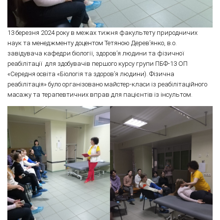
13 березня 2024 року в межах тижня факультету природничих
наук та менеджменту доцентом Тетяною Дерев’янко, в.о.
завідувача кафедри біології, здоров’я людини та фізичної
реабілітації для здобувачів першого курсу групи ПБФ-13 ОП
«Середня освіта «Біологія та здоров’я людини). Фізична
реабілітація» було організовано майстер-класи із реабілітаційного
масажу та терапевтичних вправ для пацієнтів із інсультом.