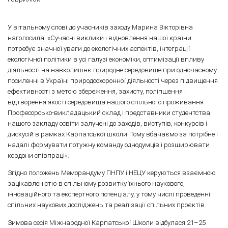
У вітальному слові до учасників заходу Марина Вікторівна
наголосила: «Сучасні виклики і відновлення нашої країни
потребує значної уваги до екологічних аспектів, інтеграції
екологічної політики в усі галузі економіки, оптимізації впливу
діяльності на навколишнє природне середовище при одночасному
посиленні в Україні природоохоронної діяльності через підвищення
ефективності з метою збереження, захисту, поліпшення і
відтворення якості середовища нашого спільного проживання.
Професорсько-викладацький склад і представники студентства
нашого закладу освіти залучені до заходів, виступів, конкурсів і
дискусій в рамках Карпатської школи. Тому вбачаємо за потрібне і
надалі формувати потужну команду однодумців і розширювати
кордони співпраці».
Згідно положень Меморандуму ПНПУ і НЕЦУ керуються взаємною
зацікавленістю в спільному розвитку їхнього наукового,
інноваційного та експертного потенціалу, у тому числі проведенні
спільних наукових досліджень та реалізації спільних проєктів.
Зимова сесія Міжнародної Карпатської Школи відбулася 21–25