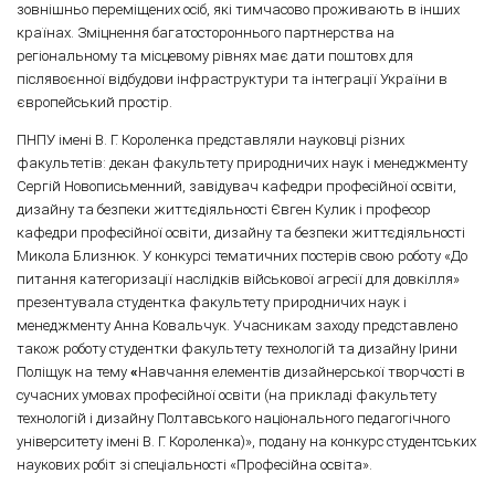
зовнішньо переміщених осіб, які тимчасово проживають в інших
країнах. Зміцнення багатостороннього партнерства на
регіональному та місцевому рівнях має дати поштовх для
післявоєнної відбудови інфраструктури та інтеграції України в
європейський простір.
ПНПУ імені В. Г. Короленка представляли науковці різних
факультетів: декан факультету природничих наук і менеджменту
Сергій Новописьменний, завідувач кафедри професійної освіти,
дизайну та безпеки життєдіяльності Євген Кулик і професор
кафедри професійної освіти, дизайну та безпеки життєдіяльності
Микола Близнюк. У конкурсі тематичних постерів свою роботу «До
питання категоризації наслідків військової агресії для довкілля»
презентувала студентка факультету природничих наук і
менеджменту Анна Ковальчук. Учасникам заходу представлено
також роботу студентки факультету технологій та дизайну Ірини
Поліщук на тему
«
Навчання елементів дизайнерської творчості в
сучасних умовах професійної освіти (на прикладі факультету
технологій і дизайну Полтавського національного педагогічного
університету імені В. Г. Короленка)», подану на конкурс студентських
наукових робіт зі спеціальності «Професійна освіта».