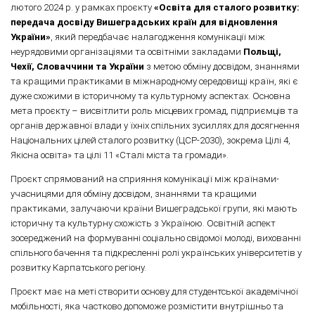
лютого 2024 р. у рамках проєкту
«Освіта для сталого розвитку:
передача досвіду Вишеградських країн для відновлення
України»
, який передбачає налагодження комунікації між
неурядовими організаціями та освітніми закладами
Польщі,
Чехії, Словаччини та України
з метою обміну досвідом, знаннями
та кращими практиками в міжнародному середовищі країн, які є
дуже схожими в історичному та культурному аспектах. Основна
мета проєкту – висвітлити роль місцевих громад, підприємців та
органів державної влади у їхніх спільних зусиллях для досягнення
Національних цілей сталого розвитку (ЦСР-2030), зокрема Цілі 4,
Якісна освіта» та цілі 11 «Сталі міста та громади».
Проєкт спрямований на сприяння комунікації між країнами-
учасницями для обміну досвідом, знаннями та кращими
практиками, залучаючи країни Вишеградської групи, які мають
історичну та культурну схожість з Україною. Освітній аспект
зосереджений на формуванні соціально свідомої молоді, вихованні
спільного бачення та підкресленні ролі українських університетів у
розвитку Карпатського регіону.
Проєкт має на меті створити основу для студентської академічної
мобільності, яка частково допоможе розмістити внутрішньо та