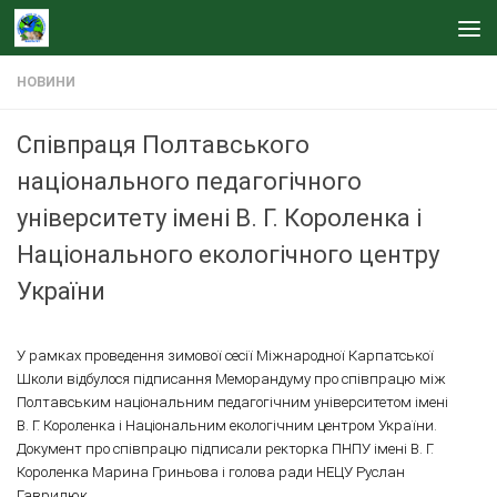
Skip to content
НОВИНИ
Співпраця Полтавського
національного педагогічного
університету імені В. Г. Короленка і
Національного екологічного центру
України
У рамках проведення зимової сесії Міжнародної Карпатської
Школи відбулося підписання Меморандуму про співпрацю між
Полтавським національним педагогічним університетом імені
В. Г. Короленка і Національним екологічним центром України.
Документ про співпрацю підписали ректорка ПНПУ імені В. Г.
Короленка Марина Гриньова і голова ради НЕЦУ Руслан
Гаврилюк.