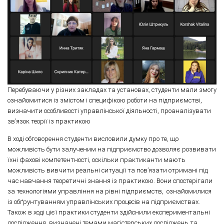
Перебуваючи у різних закладах та установах, студенти мали змогу
ознайомитися із змістом і специфікою роботи на підприємстві,
визначити особливості управлінської діяльності, проаналізувати
зв’язок теорії із практикою
В ході обговорення студенти висловили думку про те, що
можливість бути залученим на підприємство дозволяє розвивати
їхні фахові компетентності, оскільки практиканти мають
можливість вивчити реальні ситуації та пов’язати отримані під
час навчання теоретичні знання із практикою. Вони спостерігали
за технологіями управління на рівні підприємств, ознайомилися
із обґрунтуванням управлінських процесів на підприємствах.
Також в ході цієї практики студенти здійснили експериментальні
дослідження, визначені темами магістерських досліджень та