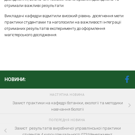
отримали важливі результати.
Викладачі кафедри відмітили високий рівень досягнення мети
практики студентами та наголосили на важливості інтеграції
отриманих результатів експерименту до оформлення
магістерського дослідження.
НОВИНИ:
НАСТУПНА НОВИНА
Захист практики на кафедрі ботаніки, екології та методики
навчання біології
ПОПЕРЕДНЯ НОВИНА
Захист результатів виробничої управлінської практики
студентів 4 курсу спеціальності 073 Менеджмент