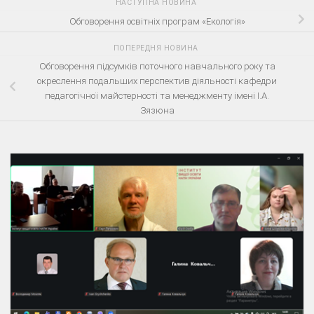
НАСТУПНА НОВИНА
Обговорення освітніх програм «Екологія»
ПОПЕРЕДНЯ НОВИНА
Обговорення підсумків поточного навчального року та
окреслення подальших перспектив діяльності кафедри
педагогічної майстерності та менеджменту імені І.А.
Зязюна