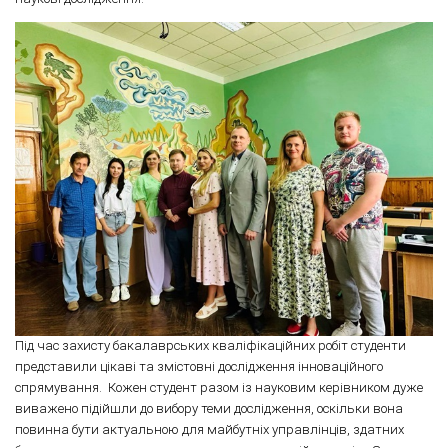
Під час захисту бакалаврських кваліфікаційних робіт студенти
представили цікаві та змістовні дослідження інноваційного
спрямування. Кожен студент разом із науковим керівником дуже
виважено підійшли до вибору теми дослідження, оскільки вона
повинна бути актуальною для майбутніх управлінців, здатних