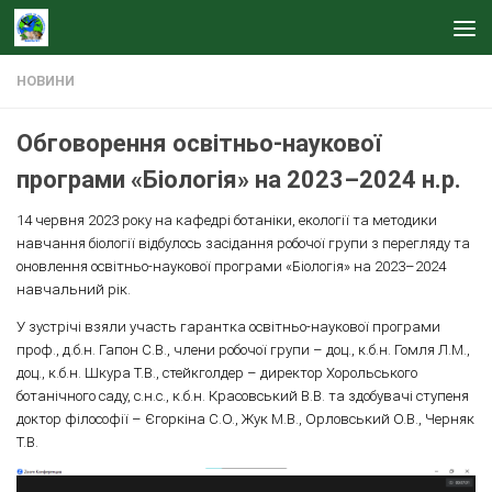
Skip to content
НОВИНИ
Обговорення освітньо-наукової
програми «Біологія» на 2023–2024 н.р.
14 червня 2023 року на кафедрі ботаніки, екології та методики
навчання біології відбулось засідання робочої групи з перегляду та
оновлення освітньо-наукової програми «Біологія» на 2023–2024
навчальний рік.
У зустрічі взяли участь гарантка освітньо-наукової програми
проф., д.б.н. Гапон С.В., члени робочої групи – доц., к.б.н. Гомля Л.М.,
доц., к.б.н. Шкура Т.В., стейкголдер – директор Хорольського
ботанічного саду, с.н.с., к.б.н. Красовський В.В. та здобувачі ступеня
доктор філософії – Єгоркіна С.О., Жук М.В., Орловський О.В., Черняк
Т.В.