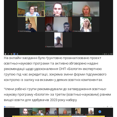
На онлайн-засіданні було ґрунтовно проаналізовано проєкт
освітньо-наукової програми та активно обговорено надані
рекомендації щодо удосконалення ОНП «Біологія» експертною
групою під час акредитації, зокрема зміни форми підсумкового
контролю із заліку на екзамен у деяких освітніх компонентах.
Члени робочої групи рекомендували до затвердження освітньо-
наукову програму «Біологія» за третім (освітньо-науковим) рівнем
вищої освіти для здобувачів 2023 року набору.