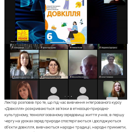
Лектор розповів про те, що під час вивчення інтегрованого курсу
«Довкілля» розкриваються зв’язки в етносоціо-природно-
культурному, технологізованому середовищі життя учнів, в першу
чергу на уроках серед природи спостерігаються і досліджуються
об’єкти довкілля, вивчаються народні традиції, народні прикмети,