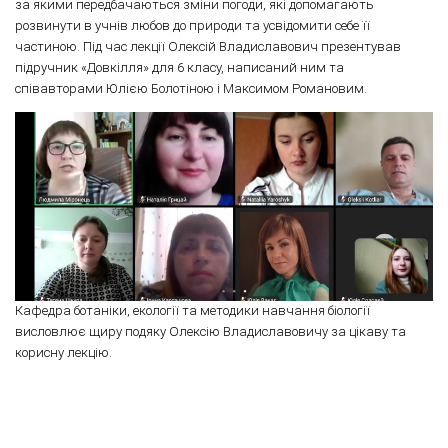
за якими передбачаються зміни погоди, які допомагають
розвинути в учнів любов до природи та усвідомити себе її
частиною. Під час лекції Олексій Владиславович презентував
підручник «Довкілля» для 6 класу, написаний ним та
співавторами Юлією Болотіною і Максимом Романовим.
Кафедра ботаніки, екології та методики навчання біології
висловлює щиру подяку Олексію Владиславовичу за цікаву та
корисну лекцію.