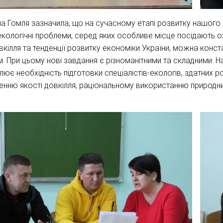
 Гомля зазначила, що на сучасному етапі розвитку нашого 
кологічні проблеми, серед яких особливе місце посідають о
вкілля та тенденції розвитку економіки України, можна конс
. При цьому нові завдання є різноманітними та складними. Н
ює необхідність підготовки спеціалістів-екологів, здатних ро
нню якості довкілля, раціональному використанню природни