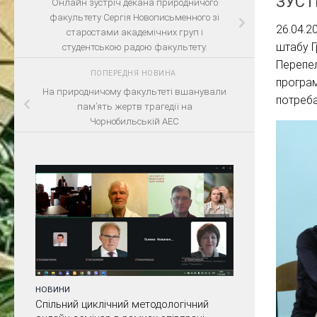
ЗУСТ
Онлайн зустріч декана природничого
факультету Сергія Новописьменного зі
26.04.2
старостами академічних груп і
штабу Г
студентською радою факультету.
Перепел
ПОПЕРЕДНЯ НОВИНА
програм
На природничому факультеті вшанували
потреба
пам’ять жертв трагедії на
Чорнобильській АЕС
НОВИНИ
Спільний циклічний методологічний