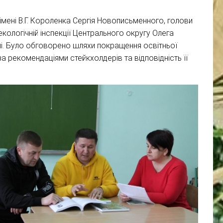
імені В.Г. Короленка Сергія Новописьменного, голови
кологічній інспекції Центрального округу Олега
лі. Було обговорено шляхи покращення освітньої
а рекомендаціями стейкхолдерів та відповідність її