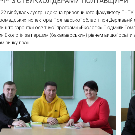
РІЧ З СТЕЙКХОЛДЕРАМИ ПОЛТАВЩИНИ
022 відбулась зустріч декана природничого факультету ПНПУ 
ромадських інспекторів Полтавської області при Державній е
иці та гарантки освітньої програми «Екологія» Людмили Гом
и Екологія за першим (бакалаврським) рівнем вищої освіти з
м ринку праці.