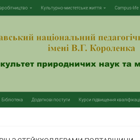
вробітництво
Культурно-мистетське життя
Campus-life
Бібліотека
Додаткові постуги
Курси підвищення кваліфікаці
И