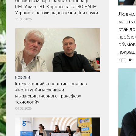
онлайн-семінар в рамках співпраці
ПНПУ імені В.Г. Короленка та ІВО НАПН
України з нагоди відзначення Дня науки
Людмила
11.05.2026
мають е
стан до
проблем
обумовл
покраще
країни.
НОВИНИ
Інтерактивний консалтинг-семінар
«Інституційні механізми
міждисциплінарного трансферу
технологій»
04.05.2026