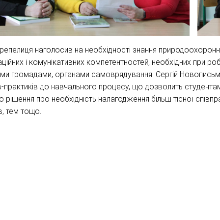
репелиця наголосив на необхідності знання природоохоронн
аційних і комунікативних компетентностей, необхідних при ро
ми громадами, органами самоврядування. Сергій Новописьм
в-практиків до навчального процесу, що дозволить студентам
о рішення про необхідність налагодження більш тісної співпр
в, тем тощо.