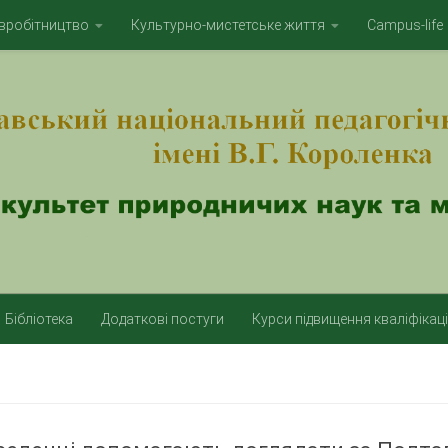
вробітництво
Культурно-мистетське життя
Campus-life
Бібліотека
Додаткові постуги
Курси підвищення кваліфікаці
И