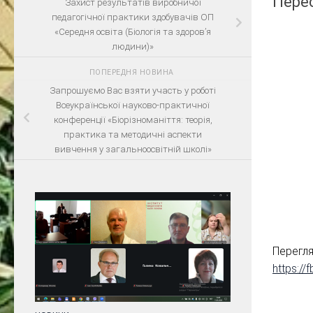
Пере
Захист результатів виробничої
педагогічної практики здобувачів ОП
«Середня освіта (Біологія та здоров’я
людини)»
ПОПЕРЕДНЯ НОВИНА
Запрошуємо Вас взяти участь у роботі
Всеукраїнської науково-практичної
конференції «Біорізноманіття: теорія,
практика та методичні аспекти
вивчення у загальноосвітній школі»
Перегл
https:/