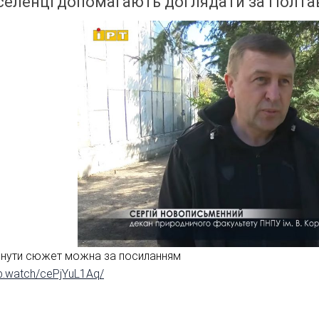
селенці допомагають доглядати за Полта
янути сюжет можна за посиланням
/fb.watch/cePjYuL1Aq/