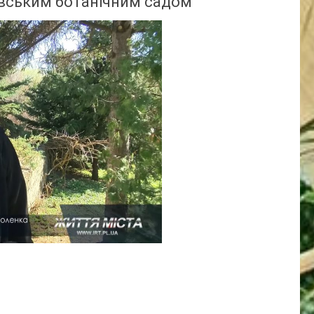
вським ботанічним садом