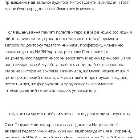
приміщенні навчальної аудиторії №46 студенти, викладачі і гості
могли безпосередньо познайомитися із музеєм.
Після вшанування пам’яті полеглих героїв в українсько-російській
війні та виконання державного гімну до вітальної промови
запросили докторку педагогічних наук, професорку, членкиню-
кореспондентку НАПН України, ректорку Полтавського
національного педагогічного університету Марину Гриньову. Саме
вона вимріяла цей музей та всебічно сприяла його створенню.
Марина Вікторівна зокрема зазначила, що музей наукових шкіл –
це не просто новий простір, а жива пам’ять про наукові традиції,
постаті й ідеї, що формували й продовжують формувати
інтелектуальний потенціал нашого університету.
На відкриття музею прибули члени Наглядової ради університету:
Олег Топузов – директор Інституту педагогіки Національної
академії педагогічних наук України, віцепрезидент НАПН України,
академік НАПН України (голова Наглядової ради); Сергій Захарін –