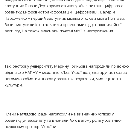
заступник Голови Держпродспоживслужби з питань цифрового
розвитку, цифрових трансформацій і цифровізації; Валерій
Пархоменко – перший заступник міського голови міста Полтави.
Вони виступили із вітальними промовами щодо надзвичайної
ваги події, а також виконали почесні місії із нагородження.
Так, ректорку університету Марину Гриньова нагородили почесною
відзнакою НАПНУ – медаллю «Леся Українка», яка вручається за
вагомий особистий внесок у розвиток педагогіки, мистецтва та
культури.
Члени наглядової ради наголосили на визначних успіхах у
розвитку університету та визнали його вагому роль у освітньо-
науковому просторі України.