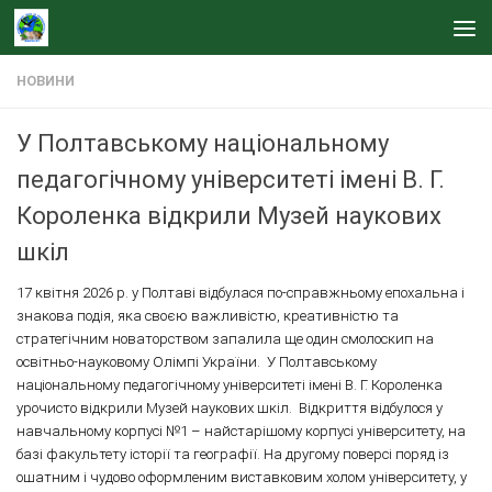
Skip to content
НОВИНИ
У Полтавському національному
педагогічному університеті імені В. Г.
Короленка відкрили Музей наукових
шкіл
17 квітня 2026 р. у Полтаві відбулася по-справжньому епохальна і
знакова подія, яка своєю важливістю, креативністю та
стратегічним новаторством запалила ще один смолоскип на
освітньо-науковому Олімпі України. У Полтавському
національному педагогічному університеті імені В. Г. Короленка
урочисто відкрили Музей наукових шкіл. Відкриття відбулося у
навчальному корпусі №1 – найстарішому корпусі університету, на
базі факультету історії та географії. На другому поверсі поряд із
ошатним і чудово оформленим виставковим холом університету, у