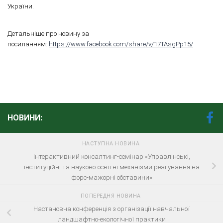
України.
Детальніше про новину за
посиланням:
https://www.facebook.com/share/v/17TAsgPp15/
НОВИНИ:
НАСТУПНА НОВИНА
Інтерактивний консалтинг-семінар «Управлінські,
інституційні та науково-освітні механізми реагування на
форс-мажорні обставини»
ПОПЕРЕДНЯ НОВИНА
Настановча конференція з організації навчальної
ландшафтно-екологічної практики