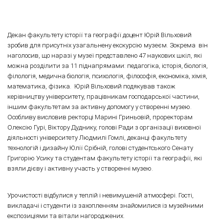
Декан факультету історії та географії доцент Юрій Вільховий
зробив для присутніх узагальнену екскурсію музеєм. Зокрема він
наголосив, що наразі у музеї представлено 47 наукових шкіл, які
можна розділити за 11 піднапрямами: педагогіка, історія, біологія,
філологія, медична біологія, психологія, філософія, економіка, хімія,
математика, фізика. Юрій Вільховий подякував також
керівництву університету, працівникам господарської частини,
іншим факультетам за активну допомогу у створенні музею.
Особливу висловив ректорці Марині Гриньовій, проректорам
Олексію Гурі, Віктору Дуднику, голові Ради з організації виховної
діяльності університету Людмилі Гомлі, деканці факультету
технологій і дизайну Юлії Срібній, голові студентського Сенату
Григорію Усику та студентам факультету історії та географії, які
взяли дієву і активну участь у створенні музею.
Урочистості відбулися у теплій і невимушеній атмосфері. Гості,
викладачі і студенти із захопленням знайомилися із музейними
експозиціями та вітали нагороджених.