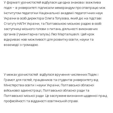
У форматі урочистостей відбулася ще одна знакова і важлива
подія – в університеті підписали меморандум про співпрацю між
Інститутом педагогіки Національної академії педагогічних наук
України в особі директора Олега Топузова, який діє на підставі
Статуту НАПН України, та Полтавською міською радою в особі
заступниці міського голови з питань діяльності виконавчих
органів (гуманітарна галузь) Лесі Марталішвілі. Цей крок
відкриває нові можливості для розвитку освіти, науки та
взаємодії з громадою.
У межах урочистостей відбулося вручення численних Подяк і
Грамот для гостей, працівників та студентів університету від
Міністерства освіти і науки України, Полтавської обласної
військової адміністрації, Полтавської обласної ради та
Полтавської міської ради. Це заслужене визнання щоденної праці,
професійності та відданості освітянській справі.