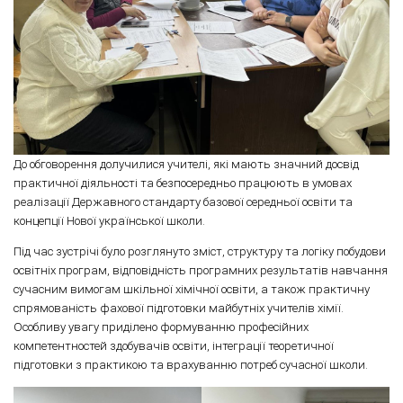
До обговорення долучилися учителі, які мають значний досвід
практичної діяльності та безпосередньо працюють в умовах
реалізації Державного стандарту базової середньої освіти та
концепції Нової української школи.
Під час зустрічі було розглянуто зміст, структуру та логіку побудови
освітніх програм, відповідність програмних результатів навчання
сучасним вимогам шкільної хімічної освіти, а також практичну
спрямованість фахової підготовки майбутніх учителів хімії.
Особливу увагу приділено формуванню професійних
компетентностей здобувачів освіти, інтеграції теоретичної
підготовки з практикою та врахуванню потреб сучасної школи.