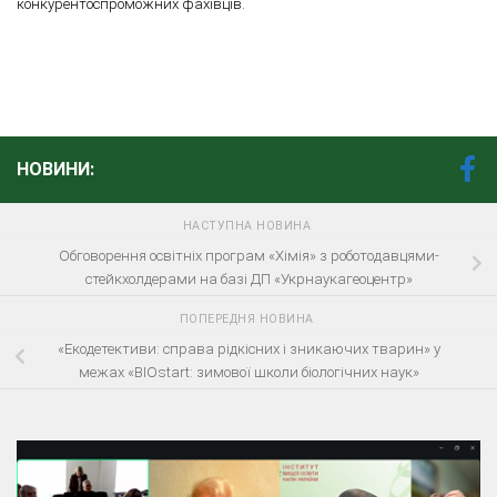
конкурентоспроможних фахівців.
НОВИНИ:
НАСТУПНА НОВИНА
Обговорення освітніх програм «Хімія» з роботодавцями-
стейкхолдерами на базі ДП «Укрнаукагеоцентр»
ПОПЕРЕДНЯ НОВИНА
«Екодетективи: справа рідкісних і зникаючих тварин» у
межах «BIOstart: зимової школи біологічних наук»