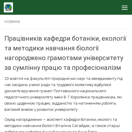
Skip to content
НОВИНИ
Працівників кафедри ботаніки, екології
та методики навчання біології
нагороджено грамотами університету
за сумлінну працю та професіоналізм
23 жовтня на факультеті природничих наук та менеджменту під
час засідань ученої ради та трудового колективу відбулося
урочисте вручення грамот Полтавського національного
педагогічного університету імені В. Г. Короленка працівникам, які
своєю щоденною працею, відданістю та натхненням роблять
вагомий внесок у розвиток університету.
Серед нагороджених — асистент кафедри ботаніки, екології та
методики навчання біології Віталіна Сагайдак, а також старші
лаборанти кафедри Анна Кушнірчук та Анна Бова.